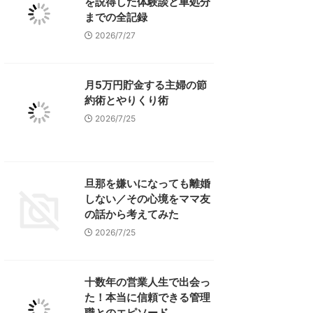
を説得した体験談と車処分
までの全記録
2026/7/27
月5万円貯金する主婦の節
約術とやりくり術
2026/7/25
旦那を嫌いになっても離婚
しない／その心境をママ友
の話から考えてみた
2026/7/25
十数年の営業人生で出会っ
た！本当に信頼できる管理
職とのエピソード