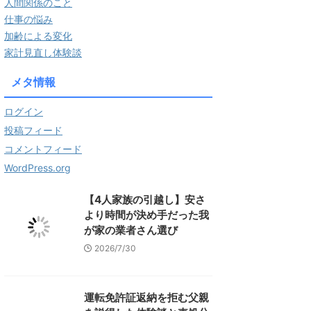
人間関係のこと
仕事の悩み
加齢による変化
家計見直し体験談
メタ情報
ログイン
投稿フィード
コメントフィード
WordPress.org
【4人家族の引越し】安さ
より時間が決め手だった我
が家の業者さん選び
2026/7/30
運転免許証返納を拒む父親