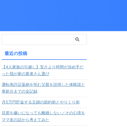
最近の投稿
【4人家族の引越し】安さより時間が決め手だ
った我が家の業者さん選び
運転免許証返納を拒む父親を説得した体験談と
車処分までの全記録
月5万円貯金する主婦の節約術とやりくり術
旦那を嫌いになっても離婚しない／その心境を
ママ友の話から考えてみた