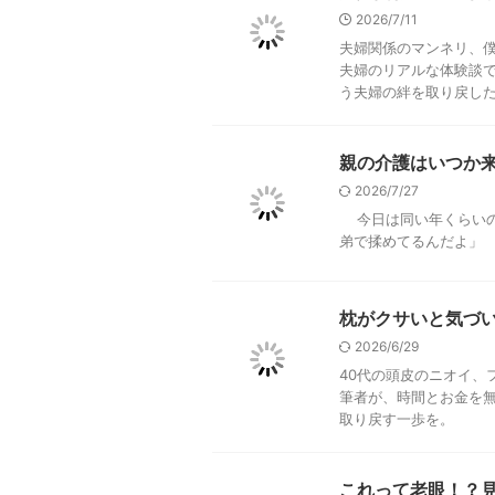
2026/7/11
夫婦関係のマンネリ、
夫婦のリアルな体験談
う夫婦の絆を取り戻し
親の介護はいつか
2026/7/27
今日は同い年くらいの
弟で揉めてるんだよ」 
枕がクサいと気づ
2026/6/29
40代の頭皮のニオイ、
筆者が、時間とお金を
取り戻す一歩を。
これって老眼！？