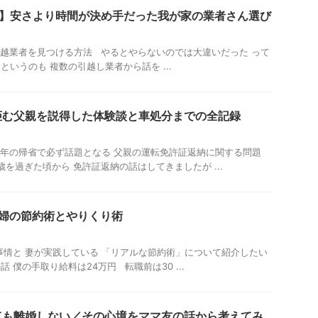
し】安さより時間が決め手だった我が家の業者さん選び
な引越業者を見つける方法 やるとやらないのでは大違いだった って
いうのも 複数の引越し業者から話を ...
拒む父親を説得した体験談と車処分までの全記録
 毎年の帰省で必ず話題となる 父親の運転免許証返納に関する問題
歳を過ぎた頃から 免許証返納の話はしてきましたが ...
主婦の節約術とやりくり術
情と 妻が実践している 「リアルな節約術」について紹介したい
 僕の手取り給料は24万円 転職前は30 ...
ても離婚しない／その心境をママ友の話から考えてみ