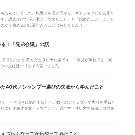
僕も悩んでいました。転職で年収が下がり、ギクシャクした共働き
です。諦めかけた僕が妻と「やめたこと」と「始めたこと」で、ど
たのか？始めるのに遅すぎることはありませんよ。
来る！「兄弟会議」の話
取引先の方と 飲んだときに出た話です 「親父が倒れてさ、兄
その人はぽつりとそう言いました ...
いた40代／シャンプー選びの失敗から学んだこと
フケ、ベタつきに悩むあなたへ。数々のシャンプーで失敗を重ねた
無駄にせず頭皮を変える専門ケアと選び方・使い方を解説。自信を
見えづらくなってからやってみたこと