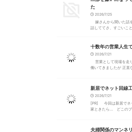
た
2026/7/25
嫁さんから聞いた話を
話しててさ、すごいこと
十数年の営業人生
2026/7/21
営業として現場を走り回
働いてきましたが 正直な
新居でネット回線
2026/7/21
[PR] 今回は新居で
家ときたら... どこのプ
夫婦関係のマンネ