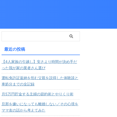
最近の投稿
【4人家族の引越し】安さより時間が決め手だ
った我が家の業者さん選び
運転免許証返納を拒む父親を説得した体験談と
車処分までの全記録
月5万円貯金する主婦の節約術とやりくり術
旦那を嫌いになっても離婚しない／その心境を
ママ友の話から考えてみた