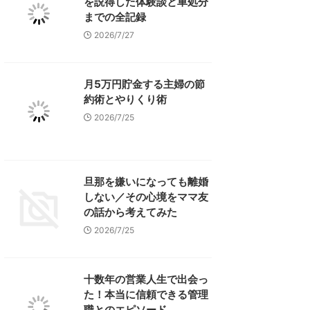
を説得した体験談と車処分
までの全記録
2026/7/27
月5万円貯金する主婦の節
約術とやりくり術
2026/7/25
旦那を嫌いになっても離婚
しない／その心境をママ友
の話から考えてみた
2026/7/25
十数年の営業人生で出会っ
た！本当に信頼できる管理
職とのエピソード