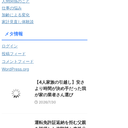
人間関係のこと
仕事の悩み
加齢による変化
家計見直し体験談
メタ情報
ログイン
投稿フィード
コメントフィード
WordPress.org
【4人家族の引越し】安さ
より時間が決め手だった我
が家の業者さん選び
2026/7/30
運転免許証返納を拒む父親