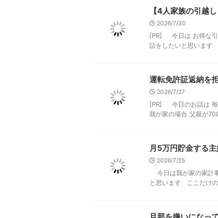
【4人家族の引越
2026/7/30
[PR] 今日は お得
話をしたいと思います と
運転免許証返納を
2026/7/27
[PR] 今日のお話は
我が家の場合 父親が70
月5万円貯金する
2026/7/25
今日は我が家の家計事
と思います ここだけの話
旦那を嫌いになっ