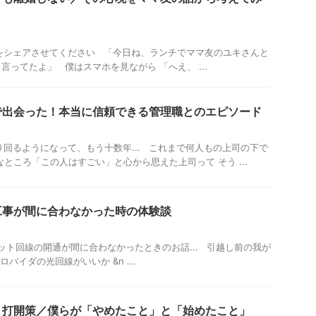
シェアさせてください 「今日ね、ランチでママ友のユキさんと
言ってたよ」 僕はスマホを見ながら 「へえ、 ...
で出会った！本当に信頼できる管理職とのエピソード
るようになって、もう十数年... これまで何人もの上司の下で
ところ「この人はすごい」と心から思えた上司って そう ...
工事が間に合わなかった時の体験談
ネット回線の開通が間に合わなかったときのお話... 引越し前の我が
ロバイダの光回線がいいか &n ...
リ打開策／僕らが「やめたこと」と「始めたこと」