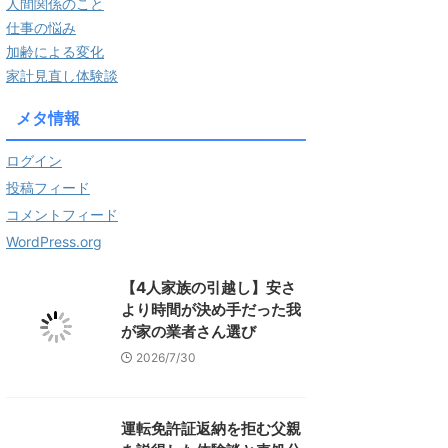
人間関係のこと
仕事の悩み
加齢による変化
家計見直し体験談
メタ情報
ログイン
投稿フィード
コメントフィード
WordPress.org
【4人家族の引越し】安さ
より時間が決め手だった我
が家の業者さん選び
2026/7/30
運転免許証返納を拒む父親