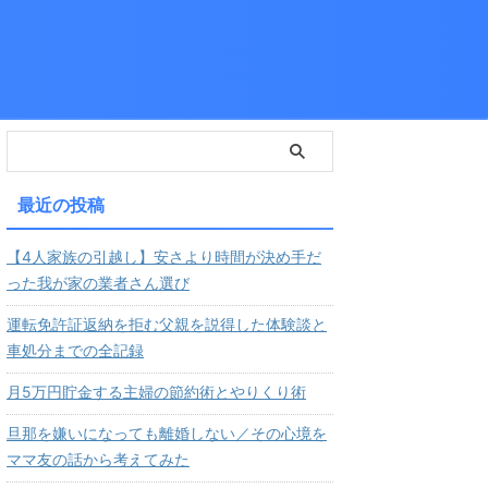
最近の投稿
【4人家族の引越し】安さより時間が決め手だ
った我が家の業者さん選び
運転免許証返納を拒む父親を説得した体験談と
車処分までの全記録
月5万円貯金する主婦の節約術とやりくり術
旦那を嫌いになっても離婚しない／その心境を
ママ友の話から考えてみた