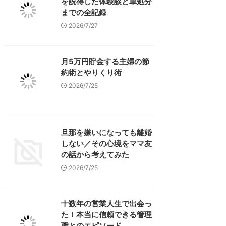
を説得した体験談と車処分
までの全記録
2026/7/27
月5万円貯金する主婦の節
約術とやりくり術
2026/7/25
旦那を嫌いになっても離婚
しない／その心境をママ友
の話から考えてみた
2026/7/25
十数年の営業人生で出会っ
た！本当に信頼できる管理
職とのエピソード