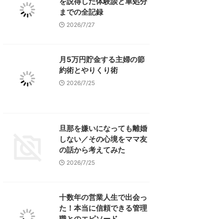
を説得した体験談と車処分
までの全記録
2026/7/27
月5万円貯金する主婦の節
約術とやりくり術
2026/7/25
旦那を嫌いになっても離婚
しない／その心境をママ友
の話から考えてみた
2026/7/25
十数年の営業人生で出会っ
た！本当に信頼できる管理
職とのエピソード