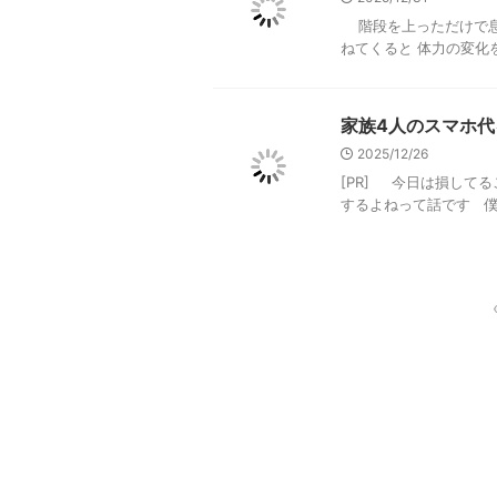
階段を上っただけで息
ねてくると 体力の変化を
家族4人のスマホ代
2025/12/26
[PR] 今日は損して
するよねって話です 僕もそ