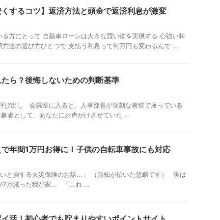
安くするコツ】返済方法と頭金で返済利息が激変
る方にとって 自動車ローンは大きな買い物を実現する 心強い味
方法の選び方ひとつで 支払う利息って何万円も変わるんで ...
れたら？後悔しないための判断基準
の呼び出し 会議室に入ると、人事部長が深刻な表情で座っている
象者として、あなたにお声がけさせていた ...
えで年間1万円お得に！子供の自転車事故にも対応
ないと損する火災保険のお話...」 （無知が招いた悲劇です） 実は
万減った我が家... 「これ ...
ポイ活！初心者でも貯まりやすいポイントサイト