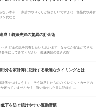
まらない昨今... 家計のやりくりが悩ましいですよね 食品代や外食
代など... ...
を達成！義妹夫婦の驚異の貯金術
べき 貯金の話を共有したいと思います なかなか貯金ができな
ひ参考にしてみてください 義妹夫婦の驚きの貯 ...
利用分を家計簿に記録する最適なタイミングとは
計簿をつけよう！」 そう決意したものの クレジットカードの
か迷っていませんか？ 買い物をした日に記録す ...
力低下を防ぐ続けやすい運動習慣