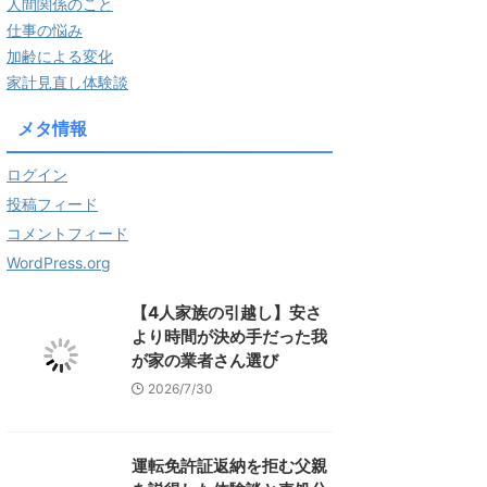
人間関係のこと
仕事の悩み
加齢による変化
家計見直し体験談
メタ情報
ログイン
投稿フィード
コメントフィード
WordPress.org
【4人家族の引越し】安さ
より時間が決め手だった我
が家の業者さん選び
2026/7/30
運転免許証返納を拒む父親