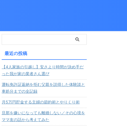
最近の投稿
【4人家族の引越し】安さより時間が決め手だ
った我が家の業者さん選び
運転免許証返納を拒む父親を説得した体験談と
車処分までの全記録
月5万円貯金する主婦の節約術とやりくり術
旦那を嫌いになっても離婚しない／その心境を
ママ友の話から考えてみた