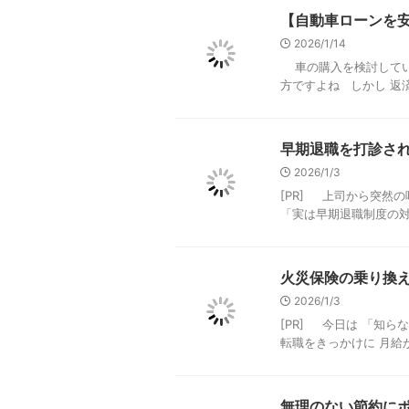
【自動車ローンを
2026/1/14
車の購入を検討してい
方ですよね しかし 返済
早期退職を打診さ
2026/1/3
[PR] 上司から突然
「実は早期退職制度の対
火災保険の乗り換
2026/1/3
[PR] 今日は 「知ら
転職をきっかけに 月給が7
無理のない節約に