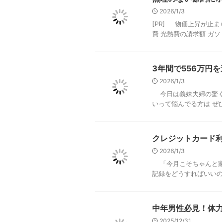
2026/1/3
[PR] 物価上昇が止
費 光熱費の請求額 ガソリン
3年間で556万円
2026/1/3
今日は義妹夫婦の驚く
いって悩んでる方は ぜ
クレジットカード
2026/1/3
「今月こそちゃんと家
記録をどうすればいいの
中年男性必見！体
2025/12/31